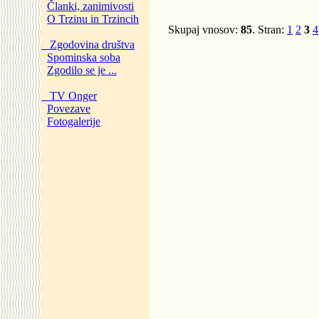
Članki, zanimivosti
O Trzinu in Trzincih
Skupaj vnosov:
85
. Stran:
1
2
3
4
Zgodovina društva
Spominska soba
Zgodilo se je ...
TV Onger
Povezave
Fotogalerije