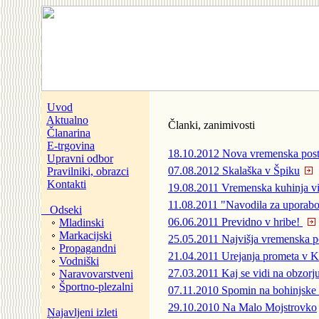
Uvod
Aktualno
Članki, zanimivosti
Članarina
E-trgovina
18.10.2012
Nova vremenska post
Upravni odbor
07.08.2012
Skalaška v Špiku
Pravilniki, obrazci
Kontakti
19.08.2011
Vremenska kuhinja vi
11.08.2011
"Navodila za uporabo
Odseki
06.06.2011
Previdno v hribe!
Mladinski
Markacijski
25.05.2011
Najvišja vremenska po
Propagandni
21.04.2011
Urejanja prometa v K
Vodniški
27.03.2011
Kaj se vidi na obzorj
Naravovarstveni
Športno-plezalni
07.11.2010
Spomin na bohinjske 
29.10.2010
Na Malo Mojstrovko
Najavljeni izleti