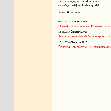
zato le povejte, kdo jo pridno vnaša,
če slučajno kdaj vas kakšen vpraša!
Nataša Braunsberger
05.06.2017
Članarina 2017
Planinska članarina tudi na Petrolovih benci
16.05.2017
Članarina 2017
Javna razprava (izhodišča za razpravo o č
22.11.2016
Članarina 2017
Članarina PZS za leto 2017 - minimalne s