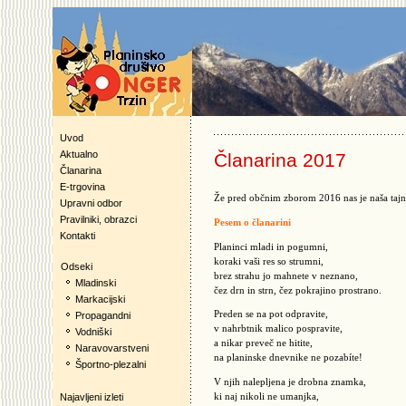
Uvod
Aktualno
Članarina 2017
Članarina
E-trgovina
Že pred občnim zborom 2016 nas je naša tajni
Upravni odbor
Pravilniki, obrazci
Pesem o članarini
Kontakti
Planinci mladi in pogumni,
koraki vaši res so strumni,
Odseki
brez strahu jo mahnete v neznano,
Mladinski
čez drn in strn, čez pokrajino prostrano.
Markacijski
Preden se na pot odpravite,
Propagandni
v nahrbtnik malico pospravite,
Vodniški
a nikar preveč ne hitite,
Naravovarstveni
na planinske dnevnike ne pozabíte!
Športno-plezalni
V njih nalepljena je drobna znamka,
ki naj nikoli ne umanjka,
Najavljeni izleti