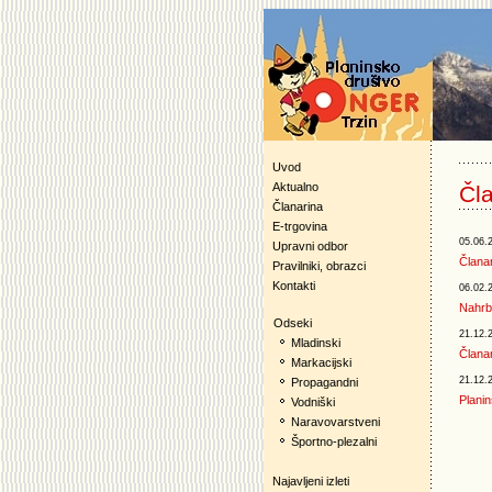
Uvod
Aktualno
Čl
Članarina
E-trgovina
05.06.
Upravni odbor
Članar
Pravilniki, obrazci
Kontakti
06.02.
Nahrbt
Odseki
21.12.
Mladinski
Članar
Markacijski
21.12.
Propagandni
Planin
Vodniški
Naravovarstveni
Športno-plezalni
Najavljeni izleti