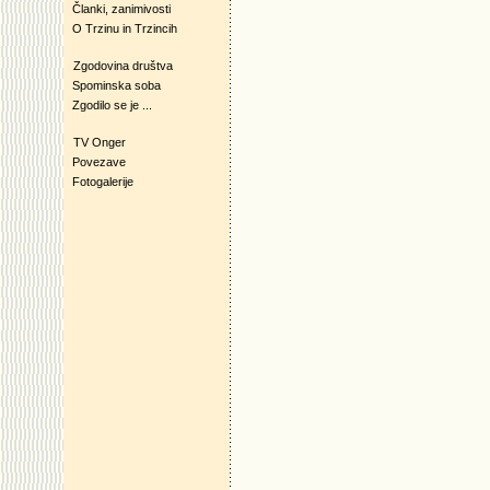
Članki, zanimivosti
O Trzinu in Trzincih
Zgodovina društva
Spominska soba
Zgodilo se je ...
TV Onger
Povezave
Fotogalerije