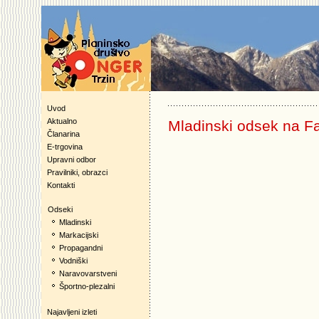
Uvod
Aktualno
Mladinski odsek na 
Članarina
E-trgovina
Upravni odbor
Pravilniki, obrazci
Kontakti
Odseki
Mladinski
Markacijski
Propagandni
Vodniški
Naravovarstveni
Športno-plezalni
Najavljeni izleti