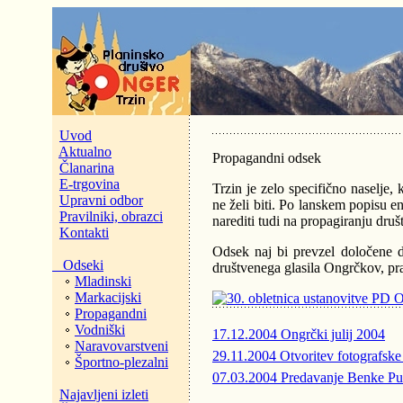
Uvod
Aktualno
Propagandni odsek
Članarina
E-trgovina
Trzin je zelo specifično naselje,
Upravni odbor
ne želi biti. Po lanskem popisu en
Pravilniki, obrazci
narediti tudi na propagiranju dru
Kontakti
Odsek naj bi prevzel določene de
Odseki
društvenega glasila Ongrčkov, pr
Mladinski
Markacijski
Propagandni
Vodniški
17.12.2004
Ongrčki julij 2004
Naravovarstveni
29.11.2004
Otvoritev fotografske
Športno-plezalni
07.03.2004
Predavanje Benke Pu
Najavljeni izleti