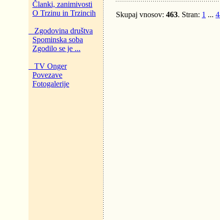
Članki, zanimivosti
O Trzinu in Trzincih
Skupaj vnosov:
463
. Stran:
1
...
4
Zgodovina društva
Spominska soba
Zgodilo se je ...
TV Onger
Povezave
Fotogalerije