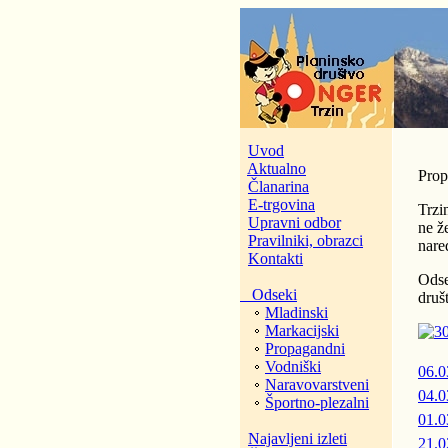
Uvod
Aktualno
Prop
Članarina
E-trgovina
Trzi
Upravni odbor
ne ž
Pravilniki, obrazci
nare
Kontakti
Odse
Odseki
druš
Mladinski
Markacijski
Propagandni
Vodniški
06.0
Naravovarstveni
04.0
Športno-plezalni
01.0
Najavljeni izleti
21.0