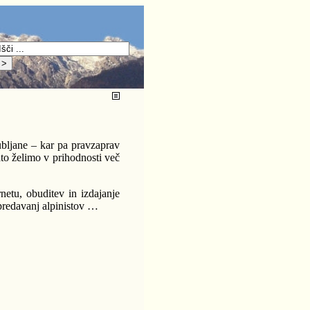
jubljane – kar pa pravzaprav
ato želimo v prihodnosti več
netu, obuditev in izdajanje
predavanj alpinistov …