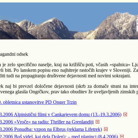
agandni odsek
n je zelo specifično naselje, kraj na križišču poti, včasih »spalnica« L
eli biti. Po lanskem popisu eno najhitreje rastočih krajev v Sloveniji. Z
diti tudi na propagiranju društvene dejavnosti med novimi sokrajani.
k naj bi prevzel določene dejavnosti (skrb za domače strani na inter
tvenega glasila Ongrčkov, prav tako obuditev že uveljavljenih zimskih 
3.2006
Alpinistični filmi v Cankarjevem domu (13.-19.3.2006)
3.2006
»Vroče« na radiu: Thriller na Grenlandiji
3.2006
Ponudba: vzpon na Elbrus (reklama Lifetrek)
2.2006
Boš videl, kaj dela Dolen'c – med planinci (8.4.2006)