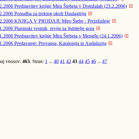
2.2006
Predstavitev knjige Mira Štebeta v Domžalah (23.2.2006)
2.2006
Ponudba za treking okoli Daulagirija
2.2006
KNJIGA V PRODAJI: Miro Štebe - Preizkušnje
1.2006
Planinski vestnik, revija za ljubitelje gora
1.2006
Predstavitev knjige Mira Štebeta v Mengšu (24.1.2006)
1.2006
Predavanje: Provansa, Katalonija in Andaluzija
aj vnosov:
463
. Stran:
1
...
40
41
42
43
44
45
46
...
47