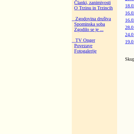
Članki, zanimivosti
18.0
O Trzinu in Trzincih
16.0
Zgodovina društva
16.0
Spominska soba
28.0
Zgodilo se je ...
24.0
TV Onger
19.0
Povezave
Fotogalerije
Skup