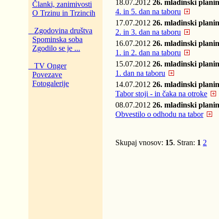
18.07.2012
26. mladinski plani
Članki, zanimivosti
4. in 5. dan na taboru
O Trzinu in Trzincih
17.07.2012
26. mladinski plani
Zgodovina društva
2. in 3. dan na taboru
Spominska soba
16.07.2012
26. mladinski plani
Zgodilo se je ...
1. in 2. dan na taboru
15.07.2012
26. mladinski plani
TV Onger
1. dan na taboru
Povezave
Fotogalerije
14.07.2012
26. mladinski plani
Tabor stoji - in čaka na otroke
08.07.2012
26. mladinski plani
Obvestilo o odhodu na tabor
Skupaj vnosov:
15
. Stran:
1
2