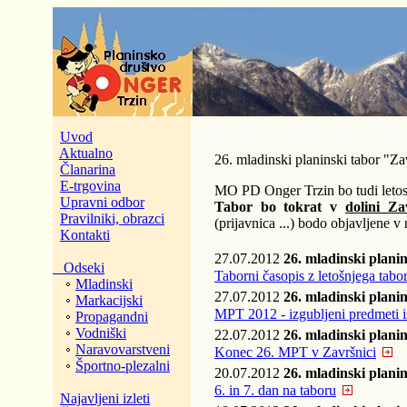
Uvod
Aktualno
26. mladinski planinski tabor "Z
Članarina
E-trgovina
MO PD Onger Trzin bo tudi letos p
Upravni odbor
Tabor bo tokrat v
dolini Za
Pravilniki, obrazci
(prijavnica ...) bodo objavljene v 
Kontakti
27.07.2012
26. mladinski plani
Odseki
Taborni časopis z letošnjega tabor
Mladinski
27.07.2012
26. mladinski plani
Markacijski
MPT 2012 - izgubljeni predmeti iš
Propagandni
Vodniški
22.07.2012
26. mladinski plani
Naravovarstveni
Konec 26. MPT v Završnici
Športno-plezalni
20.07.2012
26. mladinski plani
6. in 7. dan na taboru
Najavljeni izleti