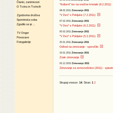
Članki, zanimivosti
"Kulturni" lov na snežne kristale (8.2.2011)
O Trzinu in Trzincih
08.02.2011
Zimovanje 2011
"V živo" s Pokljuke (7.2.2011)
Zgodovina društva
Spominska soba
07.02.2011
Zimovanje 2011
Zgodilo se je ...
"V živo" s Pokljuke (6.2.2011)
05.02.2011
Zimovanje 2011
TV Onger
"V živo" s Pokljuke (5.2.2011)
Povezave
Fotogalerije
25.01.2011
Zimovanje 2011
Odhod na zimovanje - sporočilo
10.01.2011
Zimovanje 2011
Znak zimovanja
03.12.2010
Zimovanje 2011
Zimovanje za osnovnošolce (2011) - spise
Skupaj vnosov:
14
. Stran:
1
2