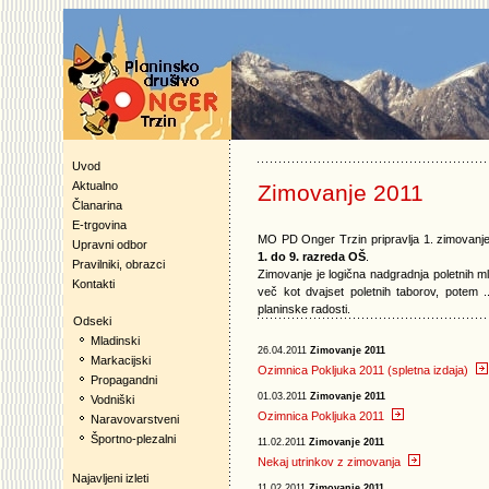
Uvod
Aktualno
Zimovanje 2011
Članarina
E-trgovina
MO PD Onger Trzin pripravlja
1. zimovanje
Upravni odbor
1. do 9. razreda OŠ
.
Pravilniki, obrazci
Zimovanje je logična nadgradnja poletnih m
Kontakti
več kot dvajset poletnih taborov, potem
planinske radosti.
Odseki
Mladinski
26.04.2011
Zimovanje 2011
Markacijski
Ozimnica Pokljuka 2011 (spletna izdaja)
Propagandni
01.03.2011
Zimovanje 2011
Vodniški
Ozimnica Pokljuka 2011
Naravovarstveni
Športno-plezalni
11.02.2011
Zimovanje 2011
Nekaj utrinkov z zimovanja
Najavljeni izleti
11.02.2011
Zimovanje 2011