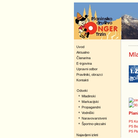
Uvod
Aktualno
Ml
Članarina
E-trgovina
Upravni odbor
Pravilniki, obrazci
Kontakti
Odseki
Mladinski
Markacijski
Propagandni
Plan
Vodniški
Naravovarstveni
PS Ko
Športno-plezalni
PS Bo
PS Pl
Najavljeni izleti