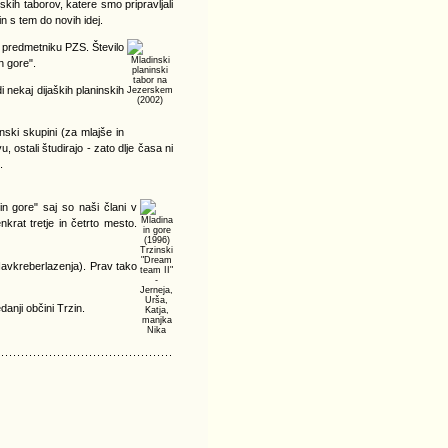
kih taborov, katere smo pripravljali
n s tem do novih idej.
o predmetniku PZS. Število
Mladinski
n gore".
planinski
tabor na
 nekaj dijaških planinskih
Jezerskem
(2002)
ski skupini (za mlajše in
ostali študirajo - zato dlje časa ni
.
n gore" saj so naši člani v
Mladina
nkrat tretje in četrto mesto.
in gore
(1996)
Trzinski
"Dream
 Navkreberlazenja). Prav tako
team II"
-
Jerneja,
Urša,
danji občini Trzin.
Katja,
manjka
Nika