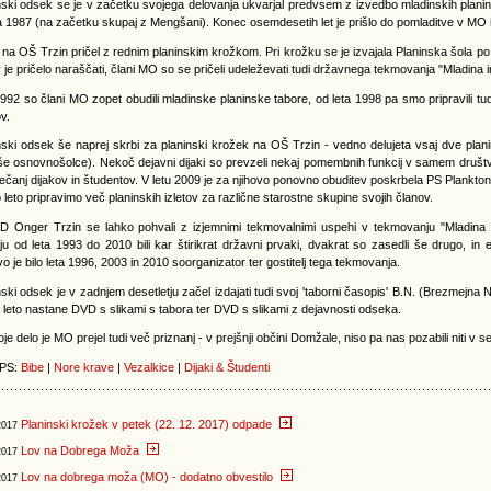
ski odsek se je v začetku svojega delovanja ukvarjal predvsem z izvedbo mladinskih planins
a 1987 (na začetku skupaj z Mengšani). Konec osemdesetih let je prišlo do pomladitve v MO i
na OŠ Trzin pričel z rednim planinskim krožkom. Pri krožku se je izvajala Planinska šola p
v je pričelo naraščati, člani MO so se pričeli udeleževati tudi državnega tekmovanja "Mladina i
992 so člani MO zopet obudili mladinske planinske tabore, od leta 1998 pa smo pripravili tudi
v.
ski odsek še naprej skrbi za planinski krožek na OŠ Trzin - vedno delujeta vsaj dve planin
še osnovnošolce). Nekoč dejavni dijaki so prevzeli nekaj pomembnih funkcij v samem društvu, 
rečanj dijakov in študentov. V letu 2009 je za njihovo ponovno obuditev poskrbela PS Plankton
leto pripravimo več planinskih izletov za različne starostne skupine svojih članov.
 Onger Trzin se lahko pohvali z izjemnimi tekmovalnimi uspehi v tekmovanju "Mladina i
u od leta 1993 do 2010 bili kar štirikrat državni prvaki, dvakrat so zasedli še drugo, in e
o je bilo leta 1996, 2003 in 2010 soorganizator ter gostitelj tega tekmovanja.
ski odsek je v zadnjem desetletju začel izdajati tudi svoj 'taborni časopis' B.N. (Brezmejna
leto nastane DVD s slikami s tabora ter DVD s slikami z dejavnosti odseka.
je delo je MO prejel tudi več priznanj - v prejšnji občini Domžale, niso pa nas pozabili niti v se
 PS:
Bibe
|
Nore krave
|
Vezalkice
|
Dijaki & Študenti
Planinski krožek v petek (22. 12. 2017) odpade
2017
Lov na Dobrega Moža
2017
Lov na dobrega moža (MO) - dodatno obvestilo
2017