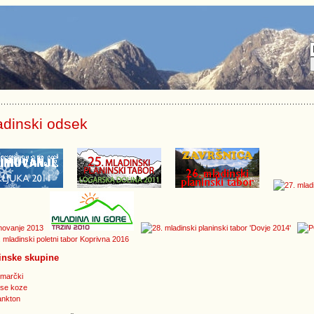
adinski odsek
inske skupine
marčki
se koze
ankton