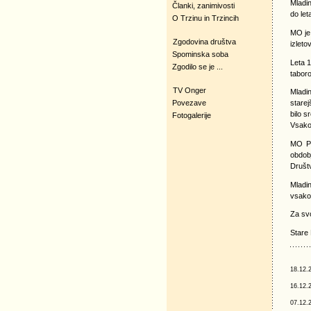
Mladin
Članki, zanimivosti
do let
O Trzinu in Trzincih
MO je 
Zgodovina društva
izleto
Spominska soba
Leta 1
Zgodilo se je ...
taboro
TV Onger
Mladin
Povezave
starej
bilo s
Fotogalerije
Vsako 
MO PD
obdobj
Društv
Mladin
vsako 
Za svo
Stare
18.12.
16.12.
07.12.