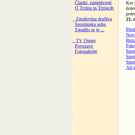
Članki, zanimivosti
Ker 
O Trzinu in Trzincih
dole
potr
Zgodovina društva
21. 
Spominska soba
Pred
Zgodilo se je ...
Nov
Rezu
TV Onger
Foto
Povezave
Spor
Fotogalerije
Spor
Spor
Ali 