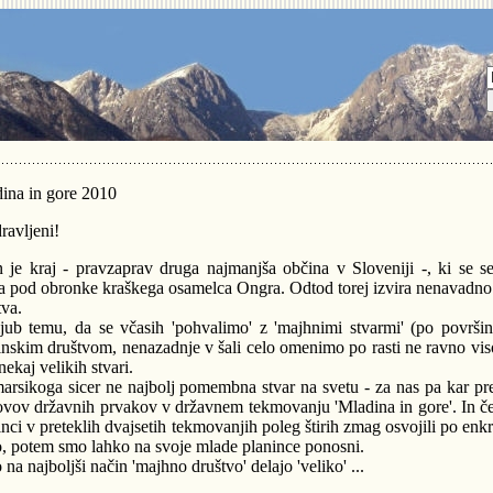
ina in gore 2010
ravljeni!
n je kraj - pravzaprav druga najmanjša občina v Sloveniji -, ki se 
ka pod obronke kraškega osamelca Ongra. Odtod torej izvira nenavadn
tva.
jub temu, da se včasih 'pohvalimo' z 'majhnimi stvarmi' (po površ
inskim društvom, nenazadnje v šali celo omenimo po rasti ne ravno vi
nekaj velikih stvari.
arsikoga sicer ne najbolj pomembna stvar na svetu - za nas pa kar prece
ovov državnih prvakov v državnem tekmovanju 'Mladina in gore'. In če
inci v preteklih dvajsetih tekmovanjih poleg štirih zmag osvojili po enkr
no, potem smo lahko na svoje mlade planince ponosni.
 na najboljši način 'majhno društvo' delajo 'veliko' ...