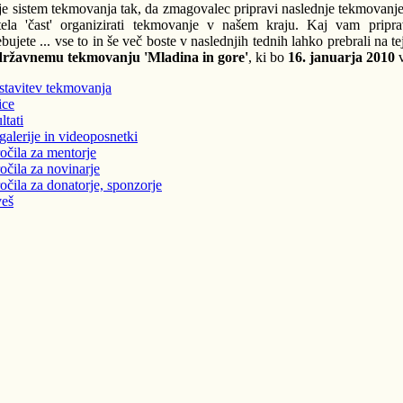
je sistem tekmovanja tak, da zmagovalec pripravi naslednje tekmovanje, na
tela 'čast' organizirati tekmovanje v našem kraju. Kaj vam pripra
ebujete ... vse to in še več boste v naslednjih tednih lahko prebrali na t
državnemu tekmovanju 'Mladina in gore'
, ki bo
16. janu
arja 2010
v
stavitev tekmovanja
ice
ltati
galerije in videoposnetki
očila za mentorje
očila za novinarje
očila za donatorje, sponzorje
veš