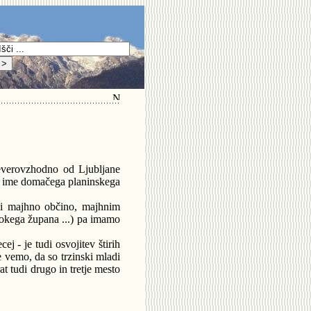
severovzhodno od Ljubljane
o ime domačega planinskega
ini majhno občino, majhnim
sokega župana ...) pa imamo
j - je tudi osvojitev štirih
 vemo, da so trzinski mladi
at tudi drugo in tretje mesto