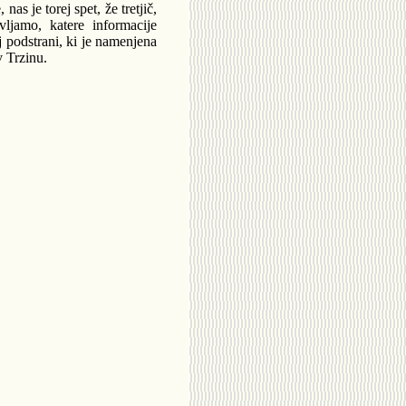
s je torej spet, že tretjič,
vljamo, katere informacije
ej podstrani, ki je namenjena
 Trzinu.