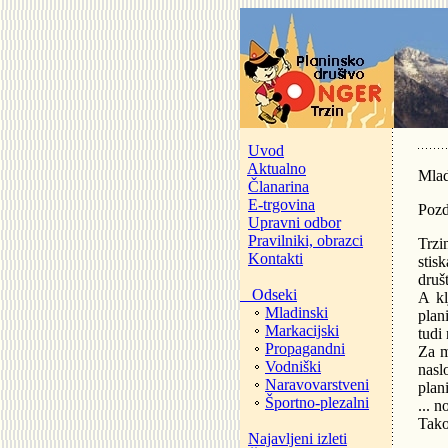
Uvod
Aktualno
Mlad
Članarina
E-trgovina
Pozd
Upravni odbor
Pravilniki, obrazci
Trzi
Kontakti
stis
druš
Odseki
A kl
Mladinski
plan
Markacijski
tudi 
Propagandni
Za m
Vodniški
nasl
Naravovarstveni
plan
Športno-plezalni
... 
Tako
Najavljeni izleti