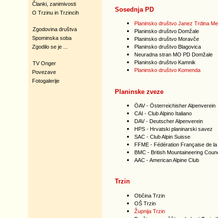
Članki, zanimivosti
Sosednja PD
O Trzinu in Trzincih
Planinsko društvo Janez Trdina M
Zgodovina društva
Planinsko društvo Domžale
Spominska soba
Planinsko društvo Moravče
Zgodilo se je ...
Planinsko društvo Blagovica
Neuradna stran MO PD Domžale
Planinsko društvo Kamnik
TV Onger
Planinsko društvo Komenda
Povezave
Fotogalerije
Planinske zveze
ÖAV -
Österreichisher Alpenverein
CAI -
Club Alpino Italiano
DAV -
Deutscher Alpenverein
HPS -
Hrvatski planinarski savez
SAC -
Club Alpin Suisse
FFME -
Fédération Française de la
BMC -
British Mountaineering Counc
AAC -
American Alpine Club
Trzin
Občina Trzin
OŠ Trzin
Župnija Trzin