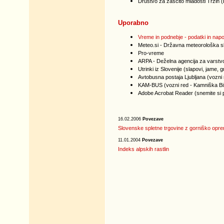
Društvo za zaščito mladosti Trzin 
Uporabno
Vreme in podnebje - podatki in nap
Meteo.si - Državna meteorološka s
Pro-vreme
ARPA - Deželna agencija za varstvo o
Utrinki iz Slovenije
(slapovi, jame, g
Avtobusna postaja Ljubljana
(vozni 
KAM-BUS (vozni red - Kamniška Bis
Adobe Acrobat Reader
(snemite si 
16.02.2006
Povezave
Slovenske spletne trgovine z gorniško opr
11.01.2004
Povezave
Indeks alpskih rastlin