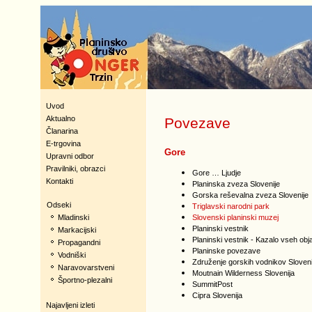
Uvod
Aktualno
Povezave
Članarina
E-trgovina
Gore
Upravni odbor
Pravilniki, obrazci
Gore … Ljudje
Kontakti
Planinska zveza Slovenije
Gorska reševalna zveza Slovenije
Odseki
Triglavski narodni park
Slovenski planinski muzej
Mladinski
Planinski vestnik
Markacijski
Planinski vestnik - Kazalo vseh obja
Propagandni
Planinske povezave
Vodniški
Združenje gorskih vodnikov Sloven
Naravovarstveni
Moutnain Wilderness Slovenija
Športno-plezalni
SummitPost
Cipra Slovenija
Najavljeni izleti