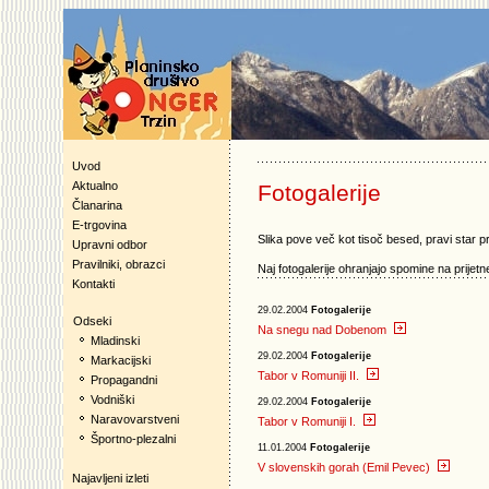
Uvod
Aktualno
Fotogalerije
Članarina
E-trgovina
Slika pove več kot tisoč besed, pravi star p
Upravni odbor
Pravilniki, obrazci
Naj fotogalerije ohranjajo spomine na prijetne
Kontakti
29.02.2004
Fotogalerije
Odseki
Na snegu nad Dobenom
Mladinski
29.02.2004
Fotogalerije
Markacijski
Tabor v Romuniji II.
Propagandni
Vodniški
29.02.2004
Fotogalerije
Naravovarstveni
Tabor v Romuniji I.
Športno-plezalni
11.01.2004
Fotogalerije
V slovenskih gorah (Emil Pevec)
Najavljeni izleti