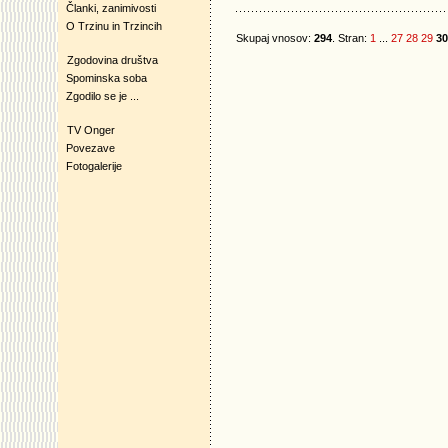
Članki, zanimivosti
O Trzinu in Trzincih
Skupaj vnosov:
294
. Stran:
1
...
27
28
29
30
Zgodovina društva
Spominska soba
Zgodilo se je ...
TV Onger
Povezave
Fotogalerije