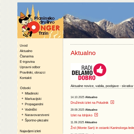
Uvod
Aktualno
Aktualno
Članarina
E-trgovina
Upravni odbor
Pravilniki, obrazci
Kontakti
Aktualne novice, vabila, poobjave - skratka 
Odseki
Mladinski
14.10.2025
Aktualno
Markacijski
Družinski izlet na Poludnik
Propagandni
Vodniški
29.09.2025
Aktualno
Naravovarstveni
Izlet na Idrijsko
Športno-plezalni
11.09.2025
Aktualno
Žrd (Monte Sart) in ostanki Kaninskega led
Najavljeni izleti