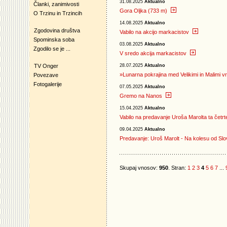
31.08.2025
Aktualno
Članki, zanimivosti
Gora Oljka (733 m)
O Trzinu in Trzincih
14.08.2025
Aktualno
Zgodovina društva
Vabilo na akcijo markacistov
Spominska soba
03.08.2025
Aktualno
Zgodilo se je ...
V sredo akcija markacistov
TV Onger
28.07.2025
Aktualno
»Lunarna pokrajina med Velikimi in Malimi vr
Povezave
Fotogalerije
07.05.2025
Aktualno
Gremo na Nanos
15.04.2025
Aktualno
Vabilo na predavanje Uroša Marolta ta četrt
09.04.2025
Aktualno
Predavanje: Uroš Marolt - Na kolesu od Slov
Skupaj vnosov:
950
. Stran:
1
2
3
4
5
6
7
...