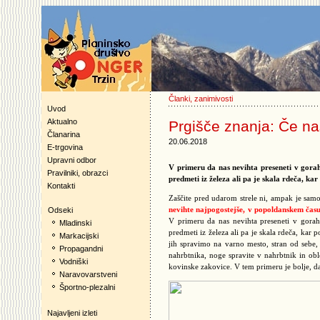
Članki, zanimivosti
Uvod
Aktualno
Prgišče znanja: Če na
Članarina
20.06.2018
E-trgovina
Upravni odbor
V primeru da nas nevihta preseneti v gorah,
Pravilniki, obrazci
predmeti iz železa ali pa je skala rdeča, ka
Kontakti
Zaščite pred udarom strele ni, ampak je sam
nevihte najpogostejše, v popoldanskem času,
Odseki
V primeru da nas nevihta preseneti v gorah,
Mladinski
predmeti iz železa ali pa je skala rdeča, ka
Markacijski
jih spravimo na varno mesto, stran od sebe,
Propagandni
nahrbtnika, noge spravite v nahrbtnik in oble
Vodniški
kovinske zakovice. V tem primeru je bolje, d
Naravovarstveni
Športno-plezalni
Najavljeni izleti