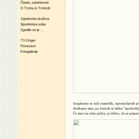
Članki, zanimivosti
O Trzinu in Trzincih
Zgodovina društva
Spominska soba
Zgodilo se je ...
TV Onger
Povezave
Fotogalerije
Izogibamo se tudi osamelih, izpostavljenih p
dotikamo sten, po katerih se lahko "sprehodijo
Če smo na robu police, je dobro, da se pripnem