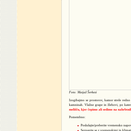
Foto: Matjaž Šerkezi
Izogibajmo se prostorov, kamor strele redno 
kamninah. Vlažne grape in žlebovi, po kateri
melišču, kjer čepimo ali sedimo na nahrbtni
Pomembno:
Poslušajte/preberite vremensko napove
Seznanite se z vremenskimi in klimats