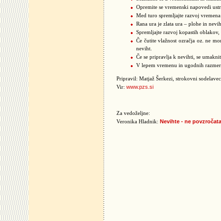
Opremite se vremenski napovedi ustr
Med turo spremljajte razvoj vremena
Rana ura je zlata ura – plohe in nev
Spremljajte razvoj kopastih oblakov,
Če čutite vlažnost ozračja oz. ne mo
neviht.
Če se pripravlja k nevihti, se umakni
V lepem vremenu in ugodnih razmerah 
Pripravil: Matjaž Šerkezi, strokovni sodelavec
www.pzs.si
Vir:
Za vedoželjne:
Nevihte - ne povzročata
Veronika Hladnik: