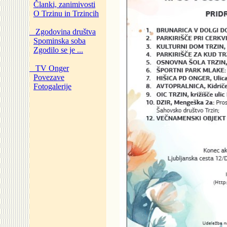
Članki, zanimivosti
O Trzinu in Trzincih
Zgodovina društva
Spominska soba
Zgodilo se je ...
TV Onger
Povezave
Fotogalerije