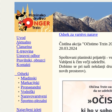
Odsek za varstvo narave
Uvod
Aktualno
Čistilna akcija "Očistimo Trzin 2
Članarina
20.03.2024
E-trgovina
Upravni odbor
Spoštovani planinski prijatelji -
Pravilniki, obrazci
Vabljeni k čim večji udeležbi.
Kontakti
Dobimo se pri naši nekdanji društ
novih prostorov).
Odseki
Mladinski
Markacijski
Propagandni
Vodniški
Naravovarstveni
Športno-plezalni
Najavljeni izleti