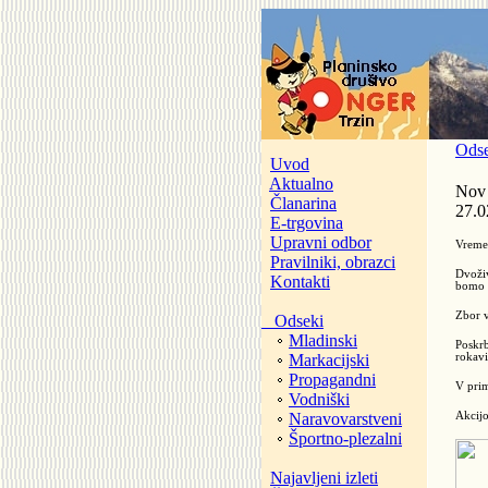
Odse
Uvod
Aktualno
Nov 
Članarina
27.0
E-trgovina
Upravni odbor
Vreme 
Pravilniki, obrazci
Dvoživ
Kontakti
bomo z
Zbor 
Odseki
Mladinski
Poskrb
Markacijski
rokavi
Propagandni
V prim
Vodniški
Naravovarstveni
Akcijo
Športno-plezalni
Najavljeni izleti