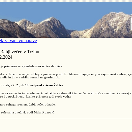
k za varstvo narave
'žabji večer' v Trzinu
2.2024
je primerno za spomladansko selitev dvoživk.
ke v Trzinu se selijo iz Ongra pretežno proti Frnihtovem bajerju in prečkajo trzinske ulice, kje
 ulic in jih v vedrih prenesli na gozdni rob.
v
torek
,
27. 2.
,
ob 18. uri pred vrtcem Žabica
.
ite za varno in toplo obutev in oblačila z odsevniki ter za čelne ali ročne svetilke. Za nekaj v
ce bo poskrbljeno. Lahko prinesete tudi svoja vedra.
eru suhega vremena žabji večer odpade.
 reševanja dvoživk vodi Maja Brozovič