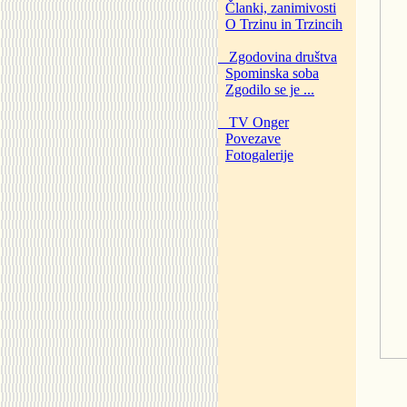
Članki, zanimivosti
O Trzinu in Trzincih
Zgodovina društva
Spominska soba
Zgodilo se je ...
TV Onger
Povezave
Fotogalerije