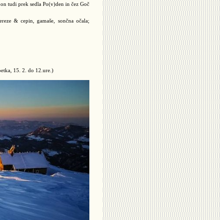
on tudi prek sedla Po(v)den in čez Goč
dereze & cepin, gamaše, sončna očala;
tka, 15. 2. do 12.ure.)