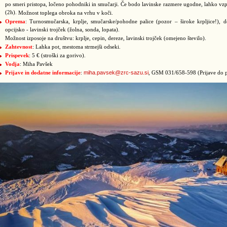
po smeri pristopa, ločeno pohodniki in smučarji. Če bodo lavinske razmere ugodne, lahko vzp
(2h).
Možnost toplega obroka na vrhu v koči.
Oprema
: Turnosmučarska, krplje, smučarske/pohodne palice (pozor – široke krpljice!), 
opcijsko - lavinski trojček (žolna, sonda, lopata).
Možnost izposoje na društvu: krplje, cepin, dereze, lavinski trojček (omejeno število).
Zahtevnost
: Lahka pot, mestoma strmejši odseki.
Prispevek
: 5 € (stroški za gorivo).
Vodja
: Miha Pavšek
miha.pavsek@zrc-sazu.si
Prijave in dodatne informacije
:
, GSM 031/658-598 (Prijave do pe