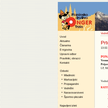
Vodni
Uvod
Aktualno
Prt
Članarina
13.02
E-trgovina
Upravni odbor
PON
Pravilniki, obrazci
Vreme
Kontakti
Prijav
LP, M
Odseki
Mladinski
Markacijski
Vodniš
Propagandni
RATI
Vodniški
Naravovarstveni
Športno-plezalni
Najavljeni izleti