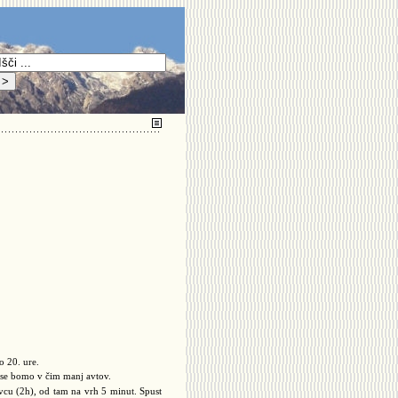
 20. ure.
i se bomo v čim manj avtov.
vcu (2h), od tam na vrh 5 minut. Spust