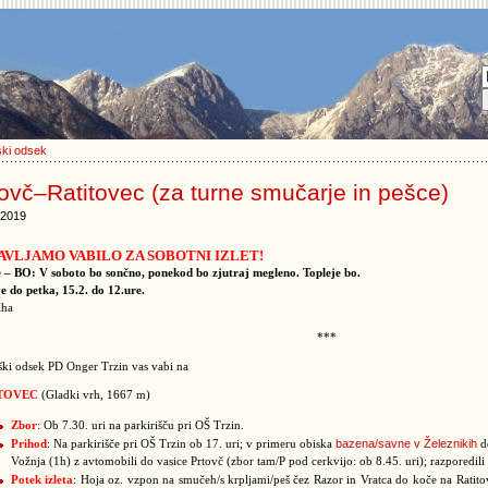
ški odsek
ovč–Ratitovec (za turne smučarje in pešce)
.2019
AVLJAMO VABILO ZA SOBOTNI IZLET!
 – BO: V soboto bo sončno, ponekod bo zjutraj megleno. Topleje bo.
e do petka, 15.2. do 12.ure.
iha
***
ki odsek PD Onger Trzin vas vabi na
TOVEC
(Gladki vrh, 1667 m)
Zbor
: Ob 7.30. uri na parkirišču pri OŠ Trzin.
bazena/savne v Železnikih
Prihod
: Na parkirišče pri OŠ Trzin ob 17. uri; v primeru obiska
do
Vožnja (1h) z avtomobili do vasice Prtovč (zbor tam/P pod cerkvijo: ob 8.45. uri); razporedil
Potek izleta
: Hoja oz. vzpon na smučeh/s krpljami/peš čez Razor in Vratca do koče na Ratito