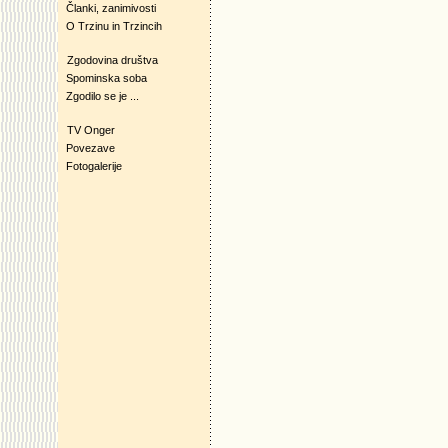
Članki, zanimivosti
O Trzinu in Trzincih
Zgodovina društva
Spominska soba
Zgodilo se je ...
TV Onger
Povezave
Fotogalerije