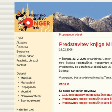
Propagandni odsek
Uvod
Aktualno
Predstavitev knjige M
Članarina
18.02.2006
E-trgovina
Upravni odbor
V
četrtek, 23. 2. 2006
organizirata Center
Pravilniki, obrazci
Mira Štebeta
Preizkušnje
. Predstavitev
Kontakti
Predstavitev bo združena z obeležitvijo 25.
življenju.
Odseki
V programu bosta sodelovali citrarka Tanja Z
Mladinski
Markacijski
VABILO
Propagandni
Še nekaj zanimivih povezav:
Vodniški
2.12. predstavitev knjige Mira Štebeta
Naravovarstveni
Predstavitev knjige Preizkušnje Mira Št
Športno-plezalni
Predstavitev knjige Preizkušnje Mira Št
Najavljeni izleti