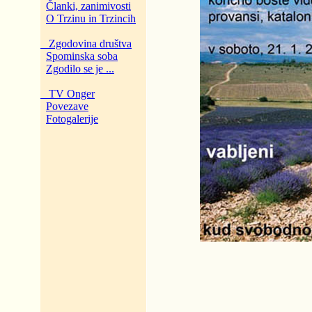
Članki, zanimivosti
O Trzinu in Trzincih
Zgodovina društva
Spominska soba
Zgodilo se je ...
TV Onger
Povezave
Fotogalerije