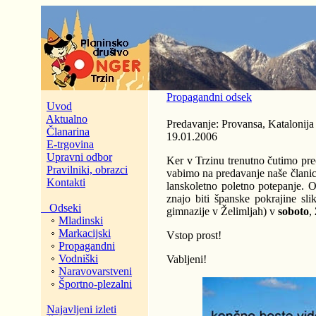
Propagandni odsek
Uvod
Aktualno
Predavanje: Provansa, Katalonija
Članarina
19.01.2006
E-trgovina
Upravni odbor
Ker v Trzinu trenutno čutimo pre
Pravilniki, obrazci
vabimo na predavanje naše članice
Kontakti
lanskoletno poletno potepanje. 
znajo biti španske pokrajine sl
Odseki
gimnazije v Želimljah) v
soboto
,
Mladinski
Markacijski
Vstop prost!
Propagandni
Vodniški
Vabljeni!
Naravovarstveni
Športno-plezalni
Najavljeni izleti