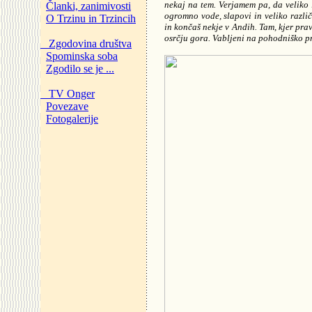
nekaj na tem. Verjamem pa, da veliko 
Članki, zanimivosti
ogromno vode, slapovi in veliko različ
O Trzinu in Trzincih
in končaš nekje v Andih. Tam, kjer pra
osrčju gora. Vabljeni na pohodniško pr
Zgodovina društva
Spominska soba
Zgodilo se je ...
TV Onger
Povezave
Fotogalerije