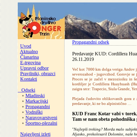
Propagandni odsek
Uvod
Aktualno
Predavanje KUD: Cordillera Hu
Članarina
26.11.2019
E-trgovina
Upravni odbor
Več kot 7000 km dolga veriga Andov je
Pravilniki, obrazci
severozahod - jugovzhod. Gorovje se 
Kontakti
Proces se je začel v mezozioiku in 
kordiljer je Cordillera Huayhuash (H
zaigra srce: Trapecio, Siula Grande, Ye
Odseki
Mladinski
Plejada čudovito oblikovanih gora z z
Markacijski
predavanje, ki ne bo alpinistično …
Propagandni
Vodniški
KUD Franc Kotar vabi v torek, 
Naravovarstveni
Tam se nam obeta pohodniška p
Športno-plezalni
"
Najlepši treking? Morda malo subjekt
Najavljeni izleti
Aljasko, prekolesaril Dolomite, naše hr