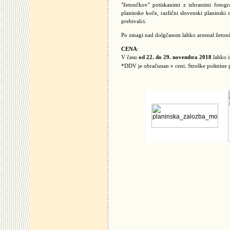
"žetončkov" potiskanimi z izbranimi fotogra
planinske koče, različni slovenski planinski
prebivalci.
Po zmagi nad dolgčasom lahko arzenal žetončk
CENA
:
V času
od 22. do 29. novembra 2018
lahko i
*DDV je obračunan v ceni. Stroške poštnine 