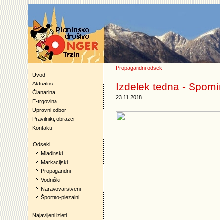
Propagandni odsek
Uvod
Aktualno
Izdelek tedna - Spomi
Članarina
23.11.2018
E-trgovina
Upravni odbor
Pravilniki, obrazci
Kontakti
Odseki
Mladinski
Markacijski
Propagandni
Vodniški
Naravovarstveni
Športno-plezalni
Najavljeni izleti