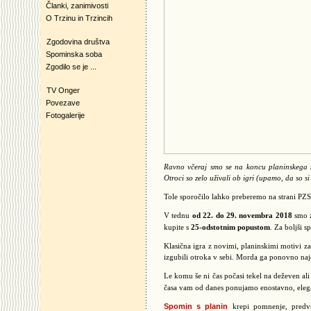
Članki, zanimivosti
O Trzinu in Trzincih
Zgodovina društva
Spominska soba
Zgodilo se je ...
TV Onger
Povezave
Fotogalerije
Ravno včeraj smo se na koncu planinskega kr
Otroci so zelo uživali ob igri (upamo, da so si
Tole sporočilo lahko preberemo na strani PZS
V tednu
od 22. do 29. novembra 2018
smo z
kupite s
25-odstotnim popustom
. Za boljši s
Klasična igra z novimi, planinskimi motivi z
izgubili otroka v sebi. Morda ga ponovno naj
Le komu še ni čas počasi tekel na deževen a
časa vam od danes ponujamo enostavno, elega
Spomin s planin
krepi pomnenje, predvse