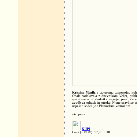
Kristina Menih
, s statusoma samostojne kult
Obale sodelovala z dnevnikom Večer, publici
sprostitvene in ekološke vzgoje, pravljičar
zgodb za odrasle in otroke. Njene pravljice 
uspešno sodeluje s Planinskim vestnikom.
vir: pzs.si
KUPI
Cena (z DDV): 17,90 EUR