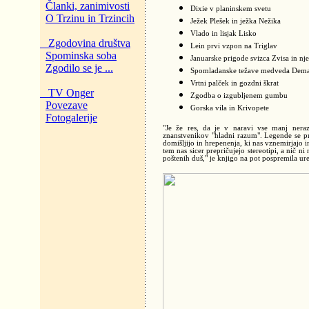
Članki, zanimivosti
Dixie v planinskem svetu
O Trzinu in Trzincih
Ježek Plešek in ježka Nežika
Vlado in lisjak Lisko
Zgodovina društva
Lein prvi vzpon na Triglav
Spominska soba
Januarske prigode svizca Zvisa in nj
Zgodilo se je ...
Spomladanske težave medveda Dem
Vrtni palček in gozdni škrat
TV Onger
Zgodba o izgubljenem gumbu
Povezave
Gorska vila in Krivopete
Fotogalerije
"Je že res, da je v naravi vse manj neraz
znanstvenikov "hladni razum". Legende se pren
domišljijo in hrepenenja, ki nas vznemirjajo i
tem nas sicer prepričujejo stereotipi, a nič
poštenih duš," je knjigo na pot pospremila ur