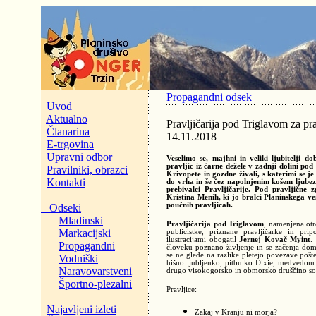
Propagandni odsek
Uvod
Aktualno
Pravljičarija pod Triglavom za pra
Članarina
14.11.2018
E-trgovina
Upravni odbor
Veselimo se, majhni in veliki ljubitelji d
pravljic iz čarne dežele v zadnji dolini pod 
Pravilniki, obrazci
Krivopete in gozdne živali, s katerimi se j
Kontakti
do vrha in še čez napolnjenim košem ljubezni
prebivalci Pravljičarije. Pod pravljične 
Kristina Menih, ki jo bralci Planinskega ve
poučnih pravljicah.
Odseki
Mladinski
Pravljičarija pod Triglavom
, namenjena otr
Markacijski
publicistke, priznane pravljičarke in pr
ilustracijami obogatil
Jernej Kovač Myint
.
Propagandni
človeku poznano življenje in se začenja domi
se ne glede na razlike pletejo povezave pošte
Vodniški
hišno ljubljenko, pitbulko Dixie, medvedom
Naravovarstveni
drugo visokogorsko in obmorsko druščino so
Športno-plezalni
Pravljice:
Najavljeni izleti
Zakaj v Kranju ni morja?