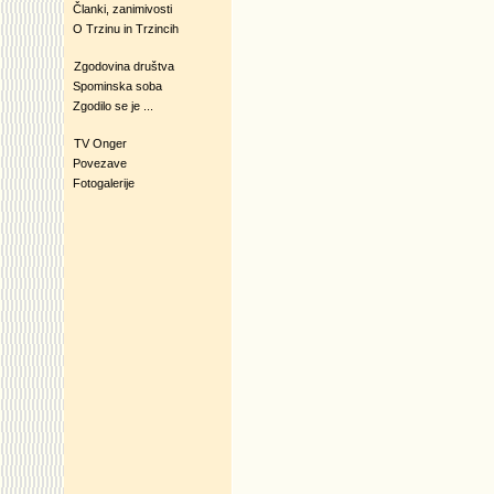
Članki, zanimivosti
O Trzinu in Trzincih
Zgodovina društva
Spominska soba
Zgodilo se je ...
TV Onger
Povezave
Fotogalerije