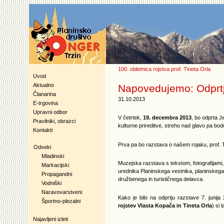
100. obletnica rojstva prof. Tineta Orla
Uvod
Aktualno
Napovedujemo: Odprtje
Članarina
31.10.2013
E-trgovina
Upravni odbor
V četrtek,
19. decembra 2013
, bo odprta J
Pravilniki, obrazci
kulturne prireditve, streho nad glavo pa bod
Kontakti
Prva pa bo razstava o našem rojaku, prof. T
Odseki
Mladinski
Muzejska razstava s tekstom, fotografijami, 
Markacijski
urednika Planinskega vestnika, planinskega f
Propagandni
družbenega in turističnega delavca.
Vodniški
Naravovarstveni
Kako je bilo na odprtju razstave 7. juni
Športno-plezalni
rojstev Vlasta Kopača in Tineta Orla
) si
Najavljeni izleti