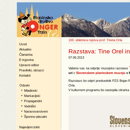
100. obletnica rojstva prof. Tineta Orla
Uvod
Aktualno
Razstava: Tine Orel in
Članarina
07.06.2013
E-trgovina
Upravni odbor
Vabimo vas na odprtje muzejske razstave
Pravilniki, obrazci
uri
v
Slovenskem planinskem muzeju
v 
Kontakti
Razstavo bo odprl predsednik PZS Bojan Roto
Orla.
Odseki
V kulturnem programu bo nastopila citrarka 
Mladinski
Markacijski
Propagandni
Vodniški
Naravovarstveni
Športno-plezalni
Najavljeni izleti