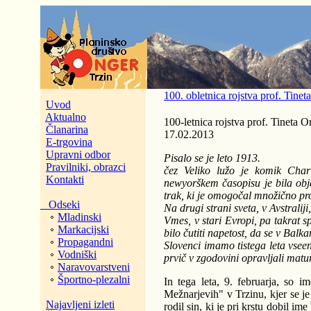
100. obletnica rojstva prof. Tinet
Uvod
Aktualno
100-letnica rojstva prof. Tineta O
Članarina
17.02.2013
E-trgovina
Upravni odbor
Pisalo se je leto 1913.
Pravilniki, obrazci
čez Veliko lužo je komik Char
Kontakti
newyorškem časopisu je bila obja
trak, ki je omogočal množično pr
Odseki
Na drugi strani sveta, v Avstralij
Mladinski
Vmes, v stari Evropi, pa takrat sp
Markacijski
bilo čutiti napetost, da se v Bal
Propagandni
Slovenci imamo tistega leta vseen
Vodniški
prvič v zgodovini opravljali matu
Naravovarstveni
Športno-plezalni
In tega leta, 9. februarja, so im
Mežnarjevih" v Trzinu, kjer se j
Najavljeni izleti
rodil sin, ki je pri krstu dobil i