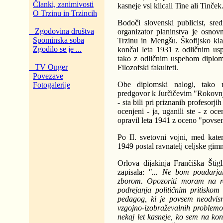
Članki, zanimivosti
kasneje vsi klicali Tine ali Tinček
O Trzinu in Trzincih
Bodoči slovenski publicist, sred
Zgodovina društva
organizator planinstva je osno
Spominska soba
Trzinu in Mengšu. Škofijsko kla
Zgodilo se je ...
končal leta 1931 z odličnim usp
tako z odličnim uspehom diplomir
TV Onger
Filozofski fakulteti.
Povezave
Obe diplomski nalogi, tako m
Fotogalerije
predgovor k Jurčičevim "Rokovnj
- sta bili pri priznanih profesorjih
ocenjeni - ja, uganili ste - z oce
opravil leta 1941 z oceno "povse
Po II. svetovni vojni, med kater
1949 postal ravnatelj celjske gimn
Orlova dijakinja Frančiška Šti
zapisala:
"... Ne bom poudarjal
zborom. Opozoriti moram na re
podrejanja političnim pritiskom
pedagog, ki je povsem neodvisn
vzgojno-izobraževalnih problem
nekaj let kasneje, ko sem na ko