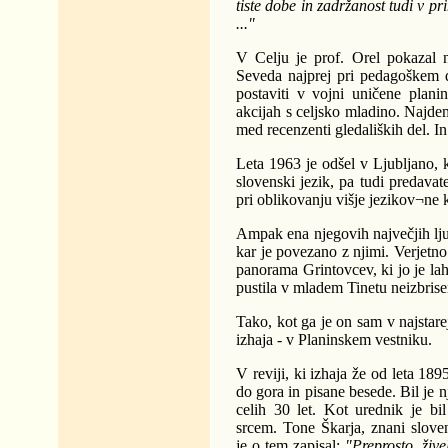
tiste dobe in zadržanost tudi v pr
..."
V Celju je prof. Orel pokazal n
Seveda najprej pri pedagoškem de
postaviti v vojni uničene plani
akcijah s celjsko mladino. Najde
med recenzenti gledaliških del. In
Leta 1963 je odšel v Ljubljano, 
slovenski jezik, pa tudi predavat
pri oblikovanju višje jezikov¬ne 
Ampak ena njegovih največjih ljub
kar je povezano z njimi. Verjet
panorama Grintovcev, ki jo je l
pustila v mladem Tinetu neizbrise
Tako, kot ga je on sam v najstarej
izhaja - v Planinskem vestniku.
V reviji, ki izhaja že od leta 189
do gora in pisane besede. Bil je nj
celih 30 let. Kot urednik je b
srcem. Tone Škarja, znani slovens
je o tem zapisal:
"Preprosto, žive