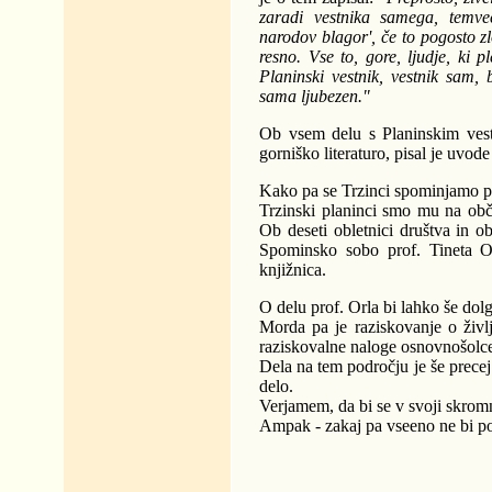
zaradi vestnika samega, temve
narodov blagor', če to pogosto z
resno. Vse to, gore, ljudje, ki p
Planinski vestnik, vestnik sam, 
sama ljubezen."
Ob vsem delu s Planinskim vestn
gorniško literaturo, pisal je uvod
Kako pa se Trzinci spominjamo p
Trzinski planinci smo mu na obč
Ob deseti obletnici društva in ob
Spominsko sobo prof. Tineta O
knjižnica.
O delu prof. Orla bi lahko še dolg
Morda pa je raziskovanje o živl
raziskovalne naloge osnovnošolc
Dela na tem področju je še precej 
delo.
Verjamem, da bi se v svoji skromno
Ampak - zakaj pa vseeno ne bi po