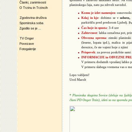
spremeni v zabavno sankaško stezo. Na vrhu
Članki, zanimivosti
planinskega čaja, nato pa zdrveli navzdol.
O Trzinu in Trzincih
Komu je izlet namenjen
: osnovnošol
Zgodovina društva
Kdaj in kje
: dobimo se v
soboto,
parkirišču pred predorom Ljubelj.
Spominska soba
Po
Čas hoje in spusta
: 3-4 ure
Zgodilo se je ...
Zahtevnost
: lahka označena pot, pri
Obvezna oprema
: zimski planinski
TV Onger
(lesene, lopata ipd.), malica in pi
Povezave
derezice, če ste vajeni hoje z njimi
Fotogalerije
Prispevek
: za prevoz poskrbite sami
INFORMACIJE in OBVEZNE PRI
V primeru dodatnih vprašanj lahko p
V primeru slabega vremena vas o mo
Lepo vabljeni!
Uroš Marolt
*
Planinska skupina Sovice (deluje na ljubl
člani PD Onger Trzin), izleti so na sporedu p