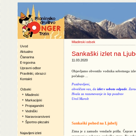
Mladinski odsek
Uvod
Aktualno
Sankaški izlet na Lj
Članarina
11.03.2020
E-trgovina
Upravni odbor
Objavljamo obvestilo vodnika sobotnega izle
Pravilniki, obrazci
počakajo ...
Kontakti
Pozdravljeni,
obveščam vas, da
izlet v soboto odpade
. Zara
Odseki
Hvala za razumevanje in lep pozdrav
Mladinski
Uroš Marolt
Markacijski
Propagandni
Vodniški
Naravovarstveni
Športno-plezalni
Sankaški pohod na Ljubelj
Zima je z zamudo vendarle prišla. Čeprav 
Najavljeni izleti