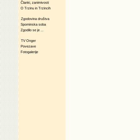
Članki, zanimivosti
O Trzinu in Trzincih
Zgodovina društva
Spominska soba
Zgodilo se je ...
TV Onger
Povezave
Fotogalerije