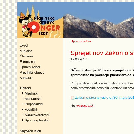
Upravni odbor
Uvod
Aktualno
Sprejet nov Zakon o š
Članarina
17.06.2017
E-trgovina
Upravni odbor
Državni zbor je 30. maja sprejel nov Z
Pravilniki, obrazci
spremembe na področju planinstva oz. d
Kontakti
Po opravljeni analizi in ukrepih za potrebn
bodo predvidoma potekala v oktobru in novem
Odseki
Mladinski
Zakon o športu (sprejet 30. maja 20
Markacijski
Propagandni
www.pzs.si
vir:
Vodniški
Naravovarstveni
Športno-plezalni
Najavljeni izleti