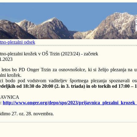
tno-plezalni odsek
tno-plezalni krožek v OŠ Trzin (2023/24) - začetek
1.2023
 letos bo PD Onger Trzin za osnovnošolce, ki si želijo plezanja na um
alni krožek.
ci bodo pod vodstvom vaditeljev športnega plezanja spoznavali o
deljkih od 18:30 do 20:00 (2. in 3. triada) in ob torkih od 17:00 – 1
JAVNICA
):
http://www.onger.org/depo/spo/2023/prijavnica_plezalni_kroze
idimo 27. oz. 28. novembra.