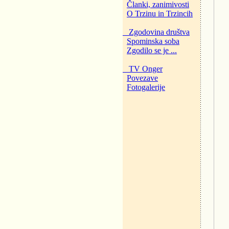
Članki, zanimivosti
O Trzinu in Trzincih
Zgodovina društva
Spominska soba
Zgodilo se je ...
TV Onger
Povezave
Fotogalerije