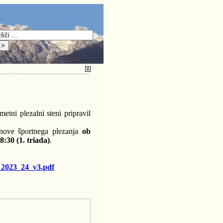
etni plezalni steni pripravil
snove športnega plezanja
ob
8:30 (1. triada)
.
k_2023_24_v3.pdf