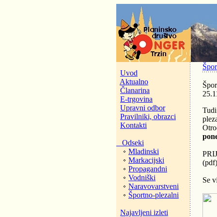
Špor
Uvod
Aktualno
Špor
Članarina
25.1
E-trgovina
Upravni odbor
Tudi
Pravilniki, obrazci
plez
Kontakti
Otro
pone
Odseki
Mladinski
PRI
Markacijski
(pdf
Propagandni
Vodniški
Se v
Naravovarstveni
Športno-plezalni
Najavljeni izleti