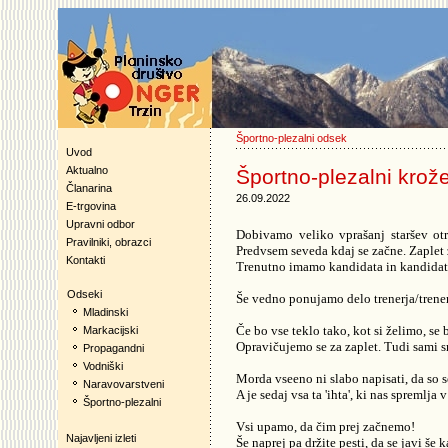
Športno-plezalni odsek
Uvod
Aktualno
Športno-plezalni krož
Članarina
26.09.2022
E-trgovina
Upravni odbor
Dobivamo veliko vprašanj staršev otr
Pravilniki, obrazci
Predvsem seveda kdaj se začne.
Zaplet
Kontakti
Trenutno imamo kandidata in kandidatk
Odseki
Še vedno ponujamo delo trenerja/trener
Mladinski
Če bo vse teklo tako, kot si želimo, se
Markacijski
Opravičujemo se za zaplet. Tudi sami s
Propagandni
Vodniški
Morda vseeno ni slabo napisati, da so 
Naravovarstveni
A je sedaj vsa ta 'ihta', ki nas spremlja
Športno-plezalni
Vsi upamo, da čim prej začnemo!
Najavljeni izleti
Še naprej pa držite pesti, da se javi še 