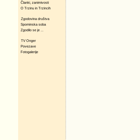
Članki, zanimivosti
O Trzinu in Trzincih
Zgodovina društva
Spominska soba
Zgodilo se je ...
TV Onger
Povezave
Fotogalerije