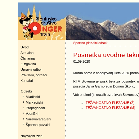
Športno-plezalni odsek
Uvod
Aktualno
Posnetka uvodne tekm
Članarina
01.09.2020
E-trgovina
Upravni odbor
Morda bomo v nadaljevanju leta 2020 preno
Pravilniki, obrazci
Kontakti
RTV Slovenija je poskrbela za posnetek u
posegla Janja Garnbret in Domen Škofic.
Odseki
Več o tekmi (in ostalih uvrstitvah Slovence
Mladinski
Markacijski
TEŽAVNOSTNO PLEZANJE (Ž)
TEŽAVNOSTNO PLEZANJE (M)
Propagandni
Vodniški
Naravovarstveni
Športno-plezalni
Najavljeni izleti