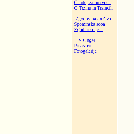
Članki, zanimivosti
O Trzinu in Trzincih
Zgodovina društva
Spominska soba
Zgodilo se je ...
TV Onger
Povezave
Fotogalerije