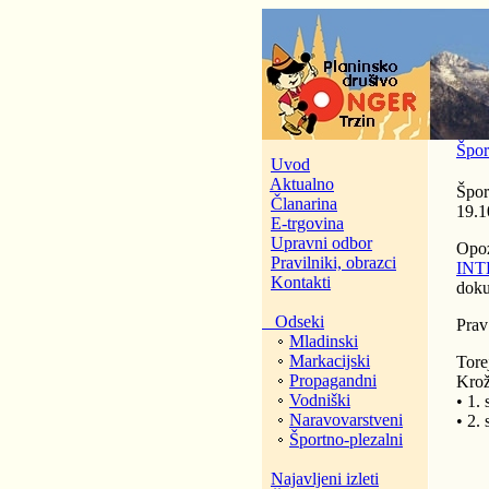
Špor
Uvod
Aktualno
Špor
Članarina
19.1
E-trgovina
Upravni odbor
Opoz
Pravilniki, obrazci
INT
Kontakti
dok
Odseki
Prav
Mladinski
Markacijski
Tore
Propagandni
Krož
Vodniški
• 1.
Naravovarstveni
• 2.
Športno-plezalni
Najavljeni izleti