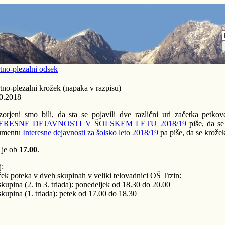
tno-plezalni odsek
tno-plezalni krožek (napaka v razpisu)
0.2018
orjeni smo bili, da sta se pojavili dve različni uri začetka petk
ERESNE DEJAVNOSTI V ŠOLSKEM LETU 2018/19
piše, da se
umentu
Interesne dejavnosti za šolsko leto 2018/19
pa piše, da se krože
 je ob
17.00
.
j:
ek poteka v dveh skupinah v veliki telovadnici OŠ Trzin:
 skupina (2. in 3. triada): ponedeljek od 18.30 do 20.00
 skupina (1. triada): petek od 17.00 do 18.30