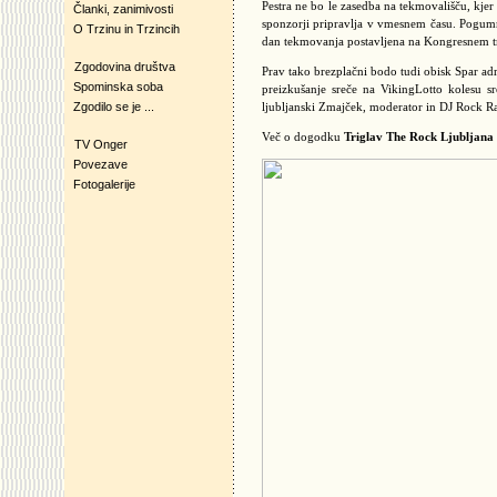
Pestra ne bo le zasedba na tekmovališču, kjer
Članki, zanimivosti
sponzorji pripravlja v vmesnem času. Pogumni
O Trzinu in Trzincih
dan tekmovanja postavljena na Kongresnem t
Zgodovina društva
Prav tako brezplačni bodo tudi obisk Spar adr
Spominska soba
preizkušanje sreče na VikingLotto kolesu sr
Zgodilo se je ...
ljubljanski Zmajček, moderator in DJ Rock Ra
Več o dogodku
Triglav The Rock Ljubljana
TV Onger
Povezave
Fotogalerije