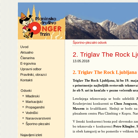
Športno-plezalni odsek
Uvod
Aktualno
2. Triglav The Rock Lj
Članarina
13.05.2018
E-trgovina
Upravni odbor
2. Triglav The Rock Ljubljana
Pravilniki, obrazci
Kontakti
Triglav The Rock Ljubljana, ki bo 19. maja 
s prisotnostjo najboljših svetovnih tekmov
že ob 9. uri in končalo v pozno večernih ur
Odseki
Mladinski
Letošnjega tekmovanja se bodo udeležili
J
Markacijski
Kruderjevimi konkurenti so
Chon Jongwon
Propagandni
Mawem
in kvalifikanti. Slednji se bodo na
Vodniški
plezalnem centru Plus Climbing v Kopru. Nanje 
Naravovarstveni
V ženski konkurenci bosta pod slovensko zas
Športno-plezalni
bo tekmovala v konkurenci
Petre Klingler
,
iz obeh kategorij se bo pomerilo v velikem fi
Najavljeni izleti