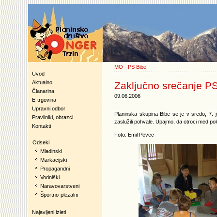
MO - PS Bibe
Uvod
Aktualno
Zaključno srečanje PS
Članarina
09.06.2006
E-trgovina
Upravni odbor
Planinska skupina Bibe se je v sredo, 7. j
Pravilniki, obrazci
zaslužili pohvale. Upajmo, da otroci med pol
Kontakti
Foto: Emil Pevec
Odseki
Mladinski
Markacijski
Propagandni
Vodniški
Naravovarstveni
Športno-plezalni
Najavljeni izleti