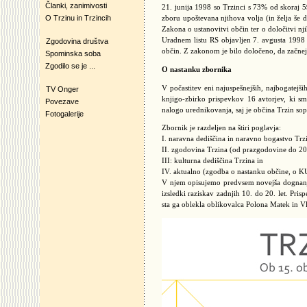
Članki, zanimivosti
21. junija 1998 so Trzinci s 73% od skoraj 5
O Trzinu in Trzincih
zboru upoštevana njihova volja (in želja š
Zakona o ustanovitvi občin ter o določitvi n
Uradnem listu RS objavljen 7. avgusta 1998 
Zgodovina društva
občin. Z zakonom je bilo določeno, da začnej
Spominska soba
Zgodilo se je ...
O nastanku zbornika
V počastitev eni najuspešnejših, najbogatejš
TV Onger
knjigo-zbirko prispevkov 16 avtorjev, ki s
Povezave
nalogo urednikovanja, saj je občina Trzin sop
Fotogalerije
Zbornik je razdeljen na štiri poglavja:
I. naravna dediščina in naravno bogastvo Trz
II. zgodovina Trzina (od prazgodovine do 20. 
III: kulturna dediščina Trzina in
IV. aktualno (zgodba o nastanku občine, o KUD
V njem opisujemo predvsem novejša dognanja, 
izsledki raziskav zadnjih 10. do 20. let. Pr
sta ga oblekla oblikovalca Polona Matek in Vl