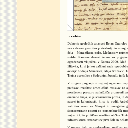
Iz vsebine
Doktorja geoloških znanosti Bojan Ogorelec 
nas z davno geološko preteklostjo in omogo
dela – Mengeškega polja. Majhnost v primer
smislu. Naravne danosti terena so pogojeva
ogroženosti vključeni v Naturo 2000. Med i
lilijevka, ki si je kot zaščitni znak upodob
avtorji: Andreja Slameršek, Maja Brozovič, Ju
Trzina opremljen s čudovitimi besedili in še l
V drugem poglavju si najprej ogledamo najst
predstavi rezultate arheoloških raziskav na
poseljenem prostoru na križišču prometnih po
omembo kraja, ki je sorazmerno pozna, in dat
naprej in kolonizaciji, ki so jo vodili An
lastniško vezan na Mengeš in mengeške go
skoncentrirane posesti ob pomembnejših trg
vojno. Opiše politično ureditev občine Trzin
infrastrukturo, ustanovitev prve šole in nekate
V tretjem delu so predstavljena značilna t