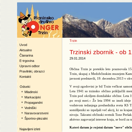
Trzin
Uvod
Aktualno
Trzinski zbornik - ob 
Članarina
29.01.2014
E-trgovina
Upravni odbor
Občina Trzin je preteklo leto praznovala 1
Pravilniki, obrazci
Trzin, skupaj z Medobčinskim muzejem Kamnik
Kontakti
javnosti predstavili, 19. decembra 2013 v ok
V svoji zgodovini je bil Trzin večkrat samost
Odseki
Leta 1941 so trzinsko občino priključili m
Mladinski
Trzin pod okriljem domžalske občine. Leta 199
Markacijski
po svoji meri.« Že leta 1994 so imeli ideje
Propagandni
vodstvom tedanjega predsednika sveta KS Tr
Vodniški
somišljeniki so izpeljali več akcij, ki so kr
Naravovarstveni
nivoju. Takratni občinski svetnik Tone Perša
Športno-plezalni
aktivno zagovarjal interese kraja, se boril z
Kateri datum je rojstni datum "nove" obči
Najavljeni izleti