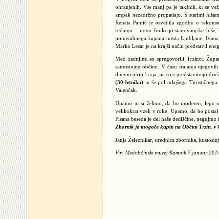
ohranjenih. Vse manj pa je takšnih, ki se veže
ampak nezadržno propadajo. S starimi hišami
Renata Pamić je osvetlila zgodbo o rekonst
sedanjo – novo funkcijo stanovanjske hiše, k
pomembnega župana mesta Ljubljane, Ivana Hr
Marko Lesar je na krajši način predstavil en
Med zadnjimi so spregovorili Trzinci. Župa
samostojne občine. V času trajanja njegovi
dnevni utrip kraja, pa so s predstavitvijo dru
(30-letnika)
in še pol mlajšega Turističnega 
Valenčak.
Upamo in si želimo, da bo moderen, lepo o
velikokrat vzeli v roke. Upamo, da bo postal
Pisana beseda je del naše dediščine, negujmo 
Zbornik je mogoče kupiti na Občini Trzin, 
Janja Železnikar, urednica zbornika, kusto
Vir: Medobčinski muzej Kamnik 7.januar 201