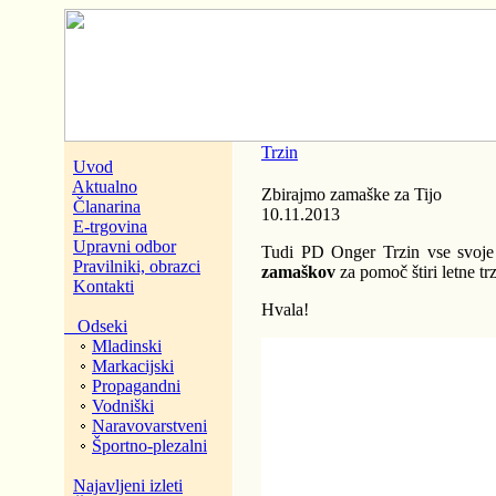
Trzin
Uvod
Aktualno
Zbirajmo zamaške za Tijo
Članarina
10.11.2013
E-trgovina
Upravni odbor
Tudi PD Onger Trzin vse svoje 
Pravilniki, obrazci
zamaškov
za pomoč štiri letne tr
Kontakti
Hvala!
Odseki
Mladinski
Markacijski
Propagandni
Vodniški
Naravovarstveni
Športno-plezalni
Najavljeni izleti