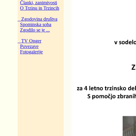
Članki, zanimivosti
O Trzinu in Trzincih
Zgodovina društva
Spominska soba
Zgodilo se je ...
TV Onger
Povezave
Fotogalerije