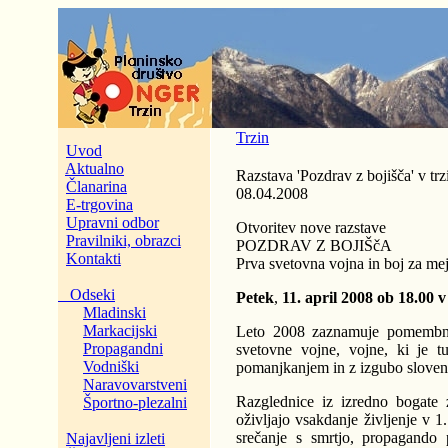
Trzin
Uvod
Aktualno
Razstava 'Pozdrav z bojišča' v t
Članarina
08.04.2008
E-trgovina
Upravni odbor
Otvoritev nove razstave
Pravilniki, obrazci
POZDRAV Z BOJIŠčA
Kontakti
Prva svetovna vojna in boj za mej
Odseki
Petek
,
11. april 2008 ob 18.00 
Mladinski
Markacijski
Leto 2008 zaznamuje pomembna 
Propagandni
svetovne vojne, vojne, ki je 
Vodniški
pomanjkanjem in z izgubo sloven
Naravovarstveni
Razglednice iz izredno bogate 
Športno-plezalni
oživljajo vsakdanje življenje v 1
srečanje s smrtjo, propagando
Najavljeni izleti