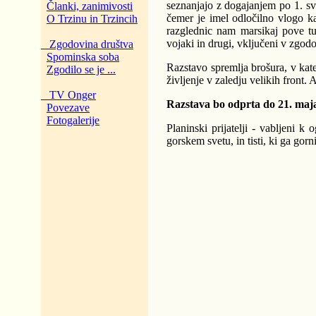
seznanjajo z dogajanjem po 1. sv
Članki, zanimivosti
čemer je imel odločilno vlogo k
O Trzinu in Trzincih
razglednic nam marsikaj pove tud
vojaki in drugi, vključeni v zgodo
Zgodovina društva
Spominska soba
Razstavo spremlja brošura, v kater
Zgodilo se je ...
življenje v zaledju velikih front.
TV Onger
Razstava bo odprta do 21. maj
Povezave
Fotogalerije
Planinski prijatelji - vabljeni k
gorskem svetu, in tisti, ki ga gor