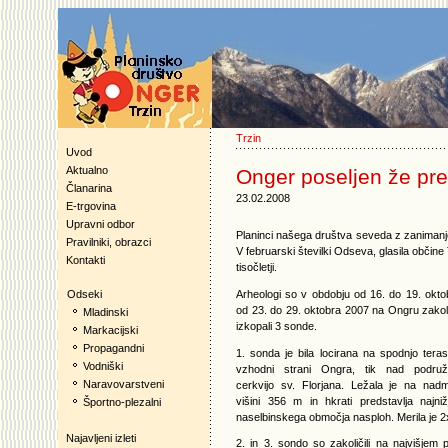
Trzin
Uvod
Aktualno
Onger poseljen že pre
Članarina
23.02.2008
E-trgovina
Upravni odbor
Planinci našega društva seveda z zaniman
Pravilniki, obrazci
V februarski številki Odseva, glasila občine
Kontakti
tisočletji.
Arheologi so v obdobju od 16. do 19. okto
Odseki
od 23. do 29. oktobra 2007 na Ongru zakolič
Mladinski
izkopali 3 sonde.
Markacijski
Propagandni
1. sonda je bila locirana na spodnjo tera
Vodniški
vzhodni strani Ongra, tik nad podruž
Naravovarstveni
cerkvijo sv. Florjana. Ležala je na nadm
višini 356 m in hkrati predstavlja najniž
Športno-plezalni
naselbinskega območja nasploh. Merila je 2
Najavljeni izleti
2. in 3. sondo so zakoličili na najvišjem p