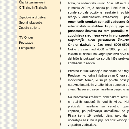
Članki, zanimivosti
hriba, na nadmorski višini 377 in 378 m. 2.
O Trzinu in Trzincih
je merila 2x2 m, 3. sonda pa 1,5x1,5 m. V
sonde so dale pozitivne rezultate in so bil
rečejo v arheološkem izrazoslovju - po
Zgodovina društva
omenjenih sondah so našli zadostno št
Spominska soba
arheoloških artefaktov, ki potrjujejo 
Zgodilo se je ...
prisotnost človeka na tem področju v
zgodnjega srednjega veka in v prazgodo
TV Onger
Najstarejše sledi prisotnosti člove
Povezave
Ongru datirajo v čas pred 6000-6500 
Fotogalerije
Nekje v času med 4500 in 3800 pr.n.št. 
takratni »Trzinci« na Ongru postavili prvo na
del hiše je pokazal, da so bile hiše prebiv
zamazane z ilovico.
Prvotne in tudi kasnejše naselbine na Ongr
Predvsem vzhodna in južna stran Ongra sta
močvirnate Mlake, ki so jih prvotni naselj
naravne kotanje in vrtače, ki so same po seb
živali.
Na severu se je naselbina verjetno r
Na hribovitem kraškem dobenskem svetu 
ni stalnih studenčnih vodnih virov. Nek
prebivalci naselbine so verjetno uporab
kapnico, po pričevanju domačinov pa je
Pšata še v 19. stoletju pitna, tako da 
uporabljali za kuho in pitje, ter šele kasneje 
z gradnjo vodnjakov.