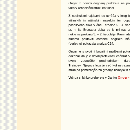
Onger z novimi dognanji pridobiva na p
tako v arheološki stroki kot sicer.
Z neolitskimi najdbami se uvršča v krog bl
višinskih in nižinskih naselbin ter dopo
poselitveno sliko v času sredine 5.- 4. tiso
pr. n. št. Bronasta doba se je pri nas z
nekje na prelomu 3. v 2. tisočletje. Kam na
smemo postaviti ostanke ongrske hi
(verjetno) pokazala analiza C14.
Onger je s svojimi bogatimi najdbami poka
dokazal, da je v davni preteklosti večkrat p
svoje zavetišče predhodnikom dana
Trzincev. Njegova lega je več kot ustrezn
stran pa primernejša za gradnjo bivanjskih 
Več pa si lahko preberete v članku
Onger - 