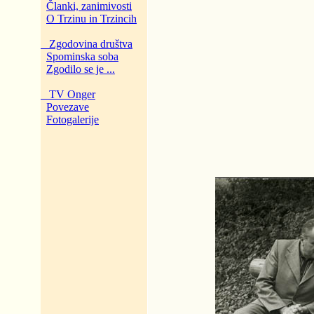
Članki, zanimivosti
O Trzinu in Trzincih
Zgodovina društva
Spominska soba
Zgodilo se je ...
TV Onger
Povezave
Fotogalerije