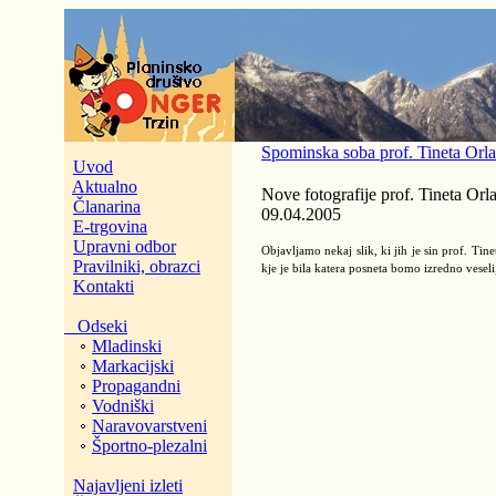
Spominska soba prof. Tineta Orla
Uvod
Aktualno
Nove fotografije prof. Tineta Orl
Članarina
09.04.2005
E-trgovina
Upravni odbor
Objavljamo nekaj slik, ki jih je sin prof. Tin
Pravilniki, obrazci
kje je bila katera posneta bomo izredno vesel
Kontakti
Odseki
Mladinski
Markacijski
Propagandni
Vodniški
Naravovarstveni
Športno-plezalni
Najavljeni izleti