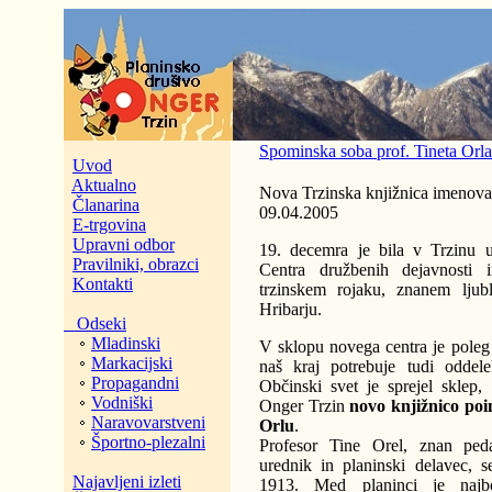
Spominska soba prof. Tineta Orla
Uvod
Aktualno
Nova Trzinska knjižnica imenova
Članarina
09.04.2005
E-trgovina
Upravni odbor
19. decemra je bila v Trzinu u
Pravilniki, obrazci
Centra družbenih dejavnosti
Kontakti
trzinskem rojaku, znanem lju
Hribarju.
Odseki
Mladinski
V sklopu novega centra je poleg o
Markacijski
naš kraj potrebuje tudi oddele
Propagandni
Občinski svet je sprejel skl
Vodniški
Onger Trzin
novo knjižnico poi
Naravovarstveni
Orlu
.
Športno-plezalni
Profesor Tine Orel, znan pedag
urednik in planinski delavec, s
Najavljeni izleti
1913. Med planinci je najb