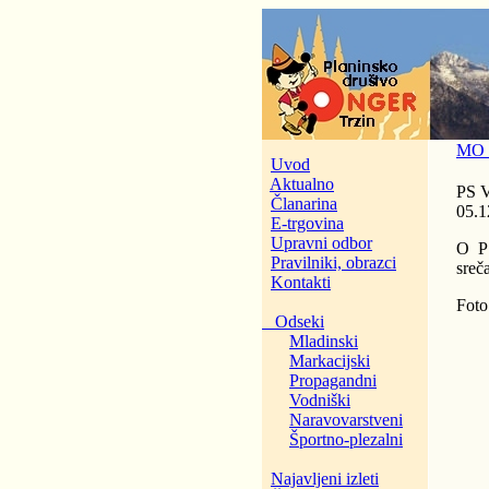
MO -
Uvod
Aktualno
PS V
Članarina
05.1
E-trgovina
Upravni odbor
O PS
Pravilniki, obrazci
sreča
Kontakti
Fot
Odseki
Mladinski
Markacijski
Propagandni
Vodniški
Naravovarstveni
Športno-plezalni
Najavljeni izleti