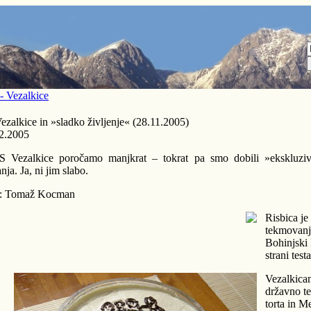
 Vezalkice
ezalkice in »sladko življenje« (28.11.2005)
2.2005
 Vezalkice poročamo manjkrat – tokrat pa smo dobili »ekskluziv
nja. Ja, ni jim slabo.
o: Tomaž Kocman
Risbica je
tekmovanj
Bohinjski B
strani test
Vezalkicam
državno t
torta in M