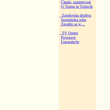
Članki, zanimivosti
O Trzinu in Trzincih
Zgodovina društva
Spominska soba
Zgodilo se je ...
TV Onger
Povezave
Fotogalerije