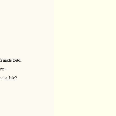
i najde torto.
te ...
racija Jaše?