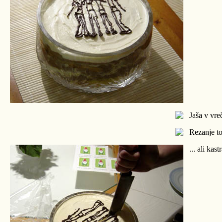
Jaša v vreč
Rezanje tor
... ali kast