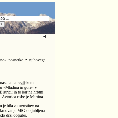
ne« posnetke z njihovega
 nastala na regijskem
u »Mladina in gore« v
istrici; in to kar na hrbtni
a. Avtorica risbe je Martina.
 je bila za uvrtstitev na
ekmovanje MiG obljubljena
edo drži obljubo.