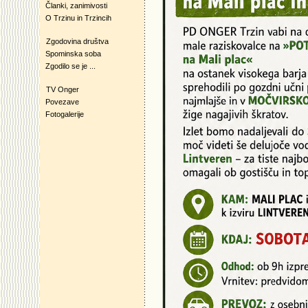
Članki, zanimivosti
O Trzinu in Trzincih
Zgodovina društva
Spominska soba
Zgodilo se je ...
TV Onger
Povezave
Fotogalerije