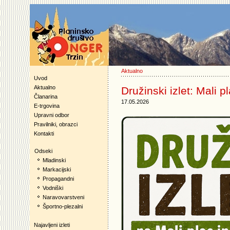
Aktualno
Uvod
Aktualno
Družinski izlet: Mali p
Članarina
17.05.2026
E-trgovina
Upravni odbor
Pravilniki, obrazci
Kontakti
Odseki
Mladinski
Markacijski
Propagandni
Vodniški
Naravovarstveni
Športno-plezalni
Najavljeni izleti