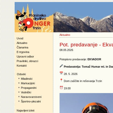
Aktualno
Uvod
Aktualno
Pot. predavanje - Ek
Članarina
08.05.2026
E-trgovina
Upravni odbor
Potopisno predavanje:
EKVADOR
Pravilniki, obrazci
Kontakti
Predavatelja: Tomaž Humar ml. in D
28. 5. 2026
Odseki
Mladinski
Dom zaščite in reševanja Trzin
Markacijski
Propagandni
19.00
Vodniški
Naravovarstveni
Športno-plezalni
Najavljeni izleti