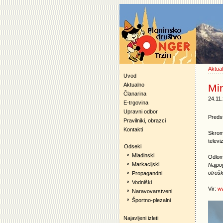
Aktua
Uvod
Aktualno
Mi
Članarina
24.11
E-trgovina
Upravni odbor
Preds
Pravilniki, obrazci
Kontakti
Skrome
televi
Odseki
Mladinski
Odlom
Markacijski
Najpog
otrošk
Propagandni
Vodniški
Vir:
ww
Naravovarstveni
Športno-plezalni
Najavljeni izleti