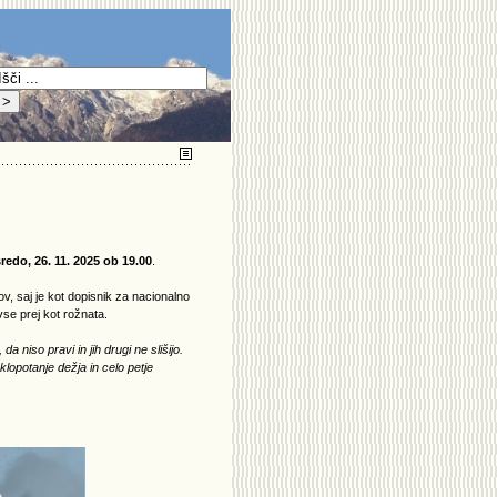
edo, 26. 11. 2025 ob 19.00
.
v, saj je kot dopisnik za nacionalno
vse prej kot rožnata.
 niso pravi in jih drugi ne slišijo.
klopotanje dežja in celo petje