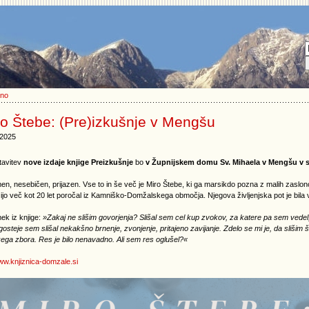
lno
ro Štebe: (Pre)izkušnje v Mengšu
.2025
tavitev
nove izdaje knjige Preizkušnje
bo
v Župnijskem domu Sv. Mihaela v Mengšu v sr
n, nesebičen, prijazen. Vse to in še več je Miro Štebe, ki ga marsikdo pozna z malih zaslono
zijo več kot 20 let poročal iz Kamniško-Domžalskega območja. Njegova življenjska pot je bila 
ek iz knjige:
»Zakaj ne slišim govorjenja? Slišal sem cel kup zvokov, za katere pa sem vedel, da
osteje sem slišal nekakšno brnenje, zvonjenje, pritajeno zavijanje. Zdelo se mi je, da slišim š
ega zbora. Res je bilo nenavadno. Ali sem res oglušel?«
w.knjiznica-domzale.si